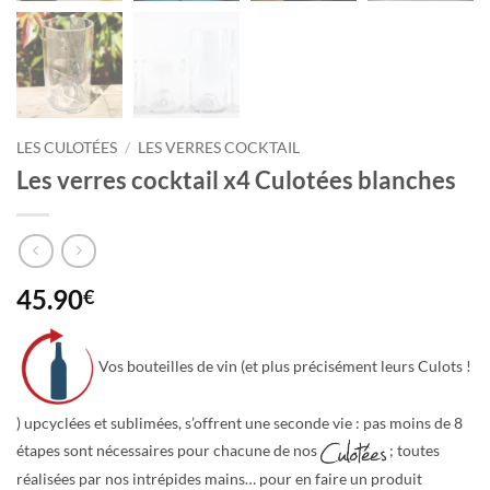
LES CULOTÉES
/
LES VERRES COCKTAIL
Les verres cocktail x4 Culotées blanches
45.90
€
Vos bou
teilles de vin (et plus précisément leurs Culots !
) upcyclées et sublimées, s’offrent une seconde vie : p
as moins de 8
étapes sont nécessaires pour chacune de nos
; toutes
réalisées par nos intrépides mains… pour en faire un produit