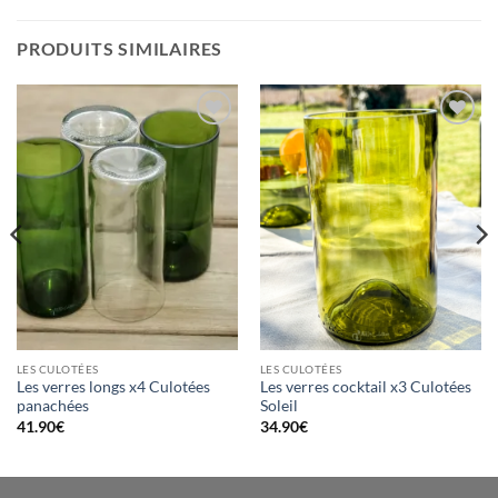
PRODUITS SIMILAIRES
Ajouter
Ajouter
à la
à la
wishlist
wishlist
LES CULOTÉES
LES CULOTÉES
Les verres longs x4 Culotées
Les verres cocktail x3 Culotées
panachées
Soleil
41.90
€
34.90
€