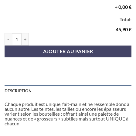
+
0,00 €
Total:
45,90 €
quantité de Les verres cocktail x4 Culotées blanches
AJOUTER AU PANIER
DESCRIPTION
Chaque produit est unique, fait-main et ne ressemble donc à
aucun autre. Les teintes, les tailles ou encore les épaisseurs
varient selon les bouteilles ; offrant ainsi une palette de
nuances et de « grosseurs » subtiles mais surtout UNIQUE à
chacun.