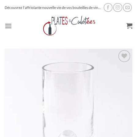
Passer
Découvrez l'affriolante nouvelle vie de vos bouteilles de vin...
au
contenu
Ajouter
à la
wishlist